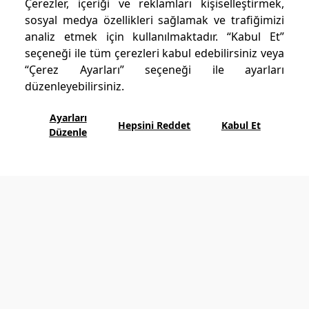
Çerezler, içeriği ve reklamları kişiselleştirmek,
sosyal medya özellikleri sağlamak ve trafiğimizi
analiz etmek için kullanılmaktadır. “Kabul Et”
seçeneği ile tüm çerezleri kabul edebilirsiniz veya
“Çerez Ayarları” seçeneği ile ayarları
düzenleyebilirsiniz.
Ayarları
Hepsini Reddet
Kabul Et
Düzenle
D-Resort Göcek:
Göcek Mahallesi 48310 Göcek